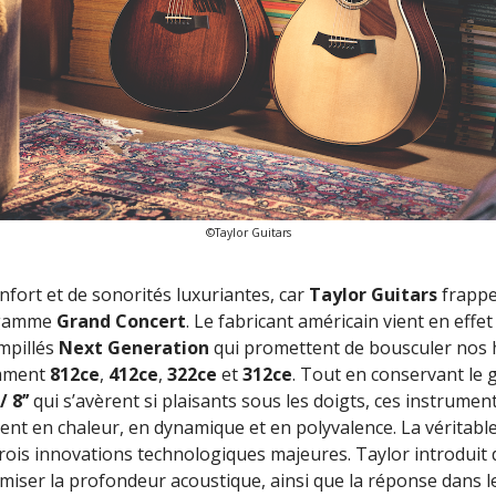
©Taylor Guitars
fort et de sonorités luxuriantes, car
Taylor Guitars
frappe
e gamme
Grand Concert
. Le fabricant américain vient en effe
mpillés
Next Generation
qui promettent de bousculer nos h
omment
812ce
,
412ce
,
322ce
et
312ce
. Tout en conservant le 
/ 8’’
qui s’avèrent si plaisants sous les doigts, ces instrumen
ent en chaleur, en dynamique et en polyvalence. La véritable
trois innovations technologiques majeures. Taylor introduit 
miser la profondeur acoustique, ainsi que la réponse dans 