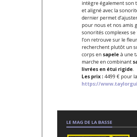
intègre également son 
et aligné avec la sonori
dernier permet d’ajuste
pour nous et nos amis gu
sonorités complexes se 
l’on retrouve sur le fle
recherchent plutôt un s
corps en
sapele
à une t
marche en combinant
s
livrées en étui rigide
.
Les prix :
4499 € pour la
https://www.taylorgu
LE MAG DE LA BASSE