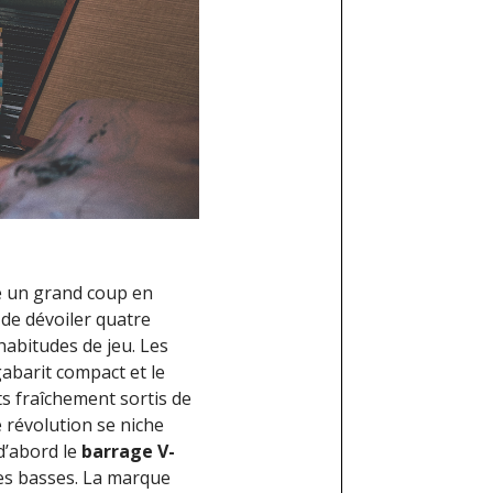
 un grand coup en
t de dévoiler quatre
abitudes de jeu. Les
gabarit compact et le
ts fraîchement sortis de
 révolution se niche
d’abord le
barrage V-
les basses. La marque