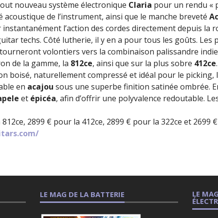
tout nouveau système électronique
Claria
pour un rendu « p
té acoustique de l’instrument, ainsi que le manche breveté
Ac
r instantanément l’action des cordes directement depuis la r
itar techs. Côté lutherie, il y en a pour tous les goûts. Les
tourneront volontiers vers la combinaison palissandre indie
uron de la gamme, la
812ce
, ainsi que sur la plus sobre
412ce
on boisé, naturellement compressé et idéal pour le picking, 
able en
acajou
sous une superbe finition satinée ombrée. En
apele
et
épicéa
, afin d’offrir une polyvalence redoutable. L
 812ce, 2899 € pour la 412ce, 2899 € pour la 322ce et 2699 €
itars.com/
LE MAG
LE MAG DE LA BATTERIE
ÉLECT