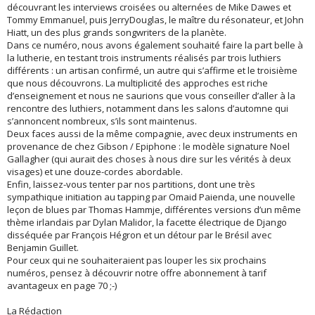
découvrant les interviews croisées ou alternées de Mike Dawes et
Tommy Emmanuel, puis JerryDouglas, le maître du résonateur, et John
Hiatt, un des plus grands songwriters de la planète.
Dans ce numéro, nous avons également souhaité faire la part belle à
la lutherie, en testant trois instruments réalisés par trois luthiers
différents : un artisan confirmé, un autre qui s’affirme et le troisième
que nous découvrons. La multiplicité des approches est riche
d’enseignement et nous ne saurions que vous conseiller d’aller à la
rencontre des luthiers, notamment dans les salons d’automne qui
s’annoncent nombreux, s’ils sont maintenus.
Deux faces aussi de la même compagnie, avec deux instruments en
provenance de chez Gibson / Epiphone : le modèle signature Noel
Gallagher (qui aurait des choses à nous dire sur les vérités à deux
visages) et une douze-cordes abordable.
Enfin, laissez-vous tenter par nos partitions, dont une très
sympathique initiation au tapping par Omaid Paienda, une nouvelle
leçon de blues par Thomas Hammje, différentes versions d’un même
thème irlandais par Dylan Malidor, la facette électrique de Django
disséquée par François Hégron et un détour par le Brésil avec
Benjamin Guillet.
Pour ceux qui ne souhaiteraient pas louper les six prochains
numéros, pensez à découvrir notre offre abonnement à tarif
avantageux en page 70 ;-)
La Rédaction