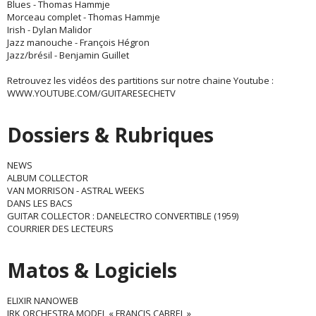
Blues - Thomas Hammje
Morceau complet - Thomas Hammje
Irish - Dylan Malidor
Jazz manouche - François Hégron
Jazz/brésil - Benjamin Guillet
Retrouvez les vidéos des partitions sur notre chaine Youtube :
WWW.YOUTUBE.COM/GUITARESECHETV
Dossiers & Rubriques
NEWS
ALBUM COLLECTOR
VAN MORRISON - ASTRAL WEEKS
DANS LES BACS
GUITAR COLLECTOR : DANELECTRO CONVERTIBLE (1959)
COURRIER DES LECTEURS
Matos & Logiciels
ELIXIR NANOWEB
JRK ORCHESTRA MODEL « FRANCIS CABREL »